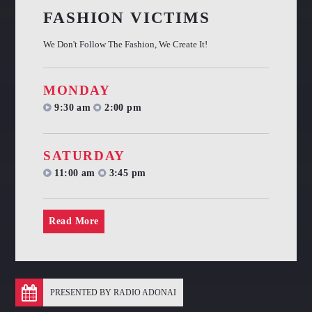
OUR TEAM
FASHION VICTIMS
We Don't Follow The Fashion, We Create It!
MELISSA LANCASTER
Owner
MONDAY
MISS PINK
9:30 am
2:00 pm
Look Designer / Talent Scout
SAMUEL GARCIA
SATURDAY
Sound Designer / Talent Scout
11:00 am
3:45 pm
MIRKO MORALEZ
Talent Scout
Read More
JHON TUFT
Look Designer / Photographer / Sound Designer
ALL MEMBERS
PRESENTED BY RADIO ADONAI