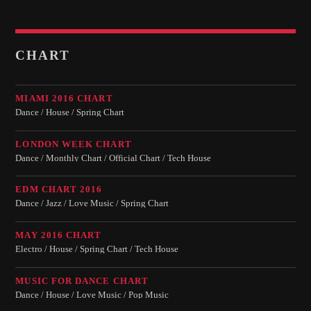
OUR TEAM
MELISSA LANCASTER
CHART
Owner
MISS PINK
MIAMI 2016 CHART
Look Designer / Talent Scout
Dance / House / Spring Chart
SAMUEL GARCIA
LONDON WEEK CHART
Sound Designer / Talent Scout
Dance / Monthly Chart / Official Chart / Tech House
MIRKO MORALEZ
EDM CHART 2016
Talent Scout
Dance / Jazz / Love Music / Spring Chart
JHON TUFT
MAY 2016 CHART
Look Designer / Photographer / Sound Designer
Electro / House / Spring Chart / Tech House
ALL MEMBERS
MUSIC FOR DANCE CHART
Dance / House / Love Music / Pop Music